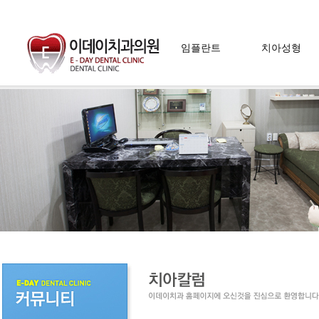
임플란트
치아성형
임플란트란
라미네이트
임플란트 장점
치아미백
임플란트 시술방법
잇몸성형
임플란트 치료방법
자가치아 뼈이식술