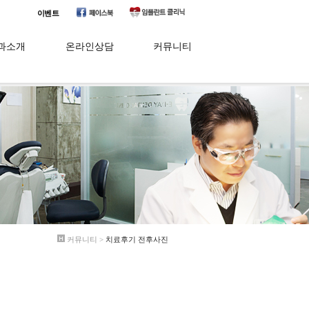
이벤트
과소개
온라인상담
커뮤니티
이치과는?
질문과 답변
치료후기 전후사진
료진소개
전체후기
치아칼럼
비소개
온라인예약
오시는길
커뮤니티 >
치료후기 전후사진