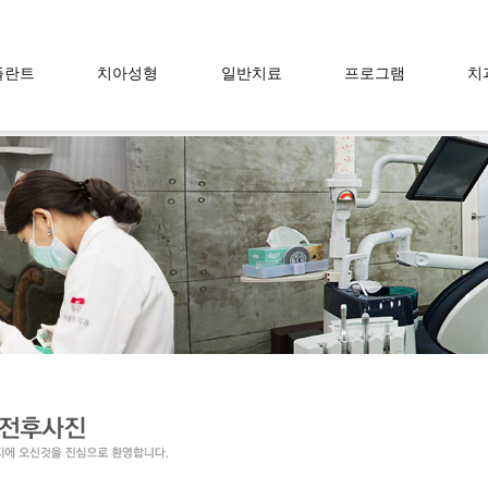
플란트
치아성형
일반치료
프로그램
치
란트란
라미네이트
충치치료
면접프로그램
이데
트 장점
치아미백
신경치료
웨딩프로그램
의
 시술방법
잇몸성형
잇몸치료
장
 치료방법
사랑니
찾아
 뼈이식술