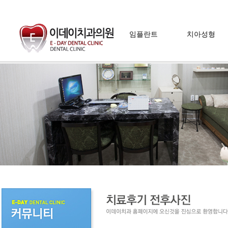
임플란트
치아성형
임플란트란
라미네이트
임플란트 장점
치아미백
임플란트 시술방법
잇몸성형
임플란트 치료방법
자가치아 뼈이식술