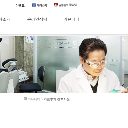
이벤트
과소개
온라인상담
커뮤니티
이치과는?
질문과 답변
치료후기 전후사진
료진소개
전체후기
치아칼럼
비소개
온라인예약
오시는길
커뮤니티 >
치료후기 전후사진