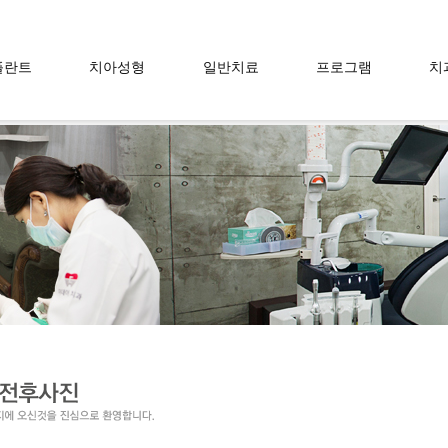
플란트
치아성형
일반치료
프로그램
치
란트란
라미네이트
충치치료
면접프로그램
이데
트 장점
치아미백
신경치료
웨딩프로그램
의
 시술방법
잇몸성형
잇몸치료
장
 치료방법
사랑니
찾아
 뼈이식술